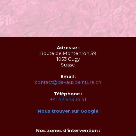
Adresse :
Route de Montehron 59
1053 Cugy
Suisse
Email
:
contact@devauxpeinture.ch
Téléphone :
+41 77 973 14 41
Nous trouver sur Google
Nos zones d'intervention :