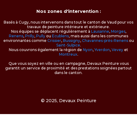
Nos zones d'intervention :
Basés à Cugy, nous intervenons dans tout le canton de Vaud pour vos
travaux de peinture intérieure et extérieure.
Nos équipes se déplacent régulièrement à
Lausanne
,
Morges
,
Renens
,
Prilly
,
Pully
ou
Ecublens
, mais aussi dans les communes
environnantes comme
Crissier
,
Bussigny
,
Chavannes-près-Renens
ou
Saint-Sulpice
.
Nous couvrons également la région de
Nyon
,
Yverdon
,
Vevey
et
Montreux
.
Que vous soyez en ville ou en campagne, Devaux Peinture vous
garantit un service de proximité et des prestations soignées partout
dans le canton.
© 2025, Devaux Peinture