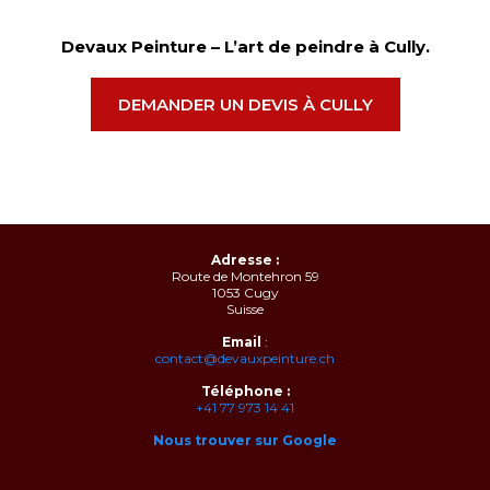
Devaux Peinture – L’art de peindre à Cully.
DEMANDER UN DEVIS À CULLY
Adresse :
Route de Montehron 59
1053 Cugy
Suisse
Email
:
contact@devauxpeinture.ch
Téléphone :
+41 77 973 14 41
Nous trouver sur Google