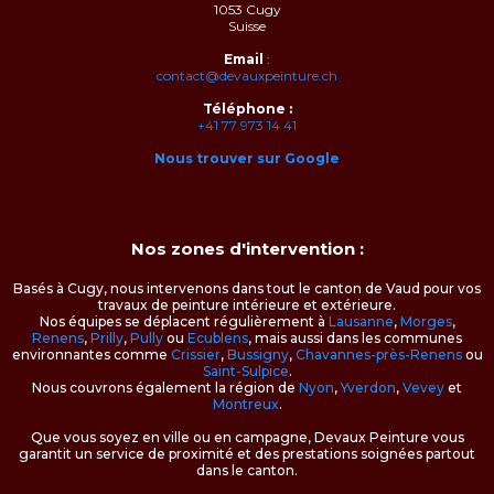
1053 Cugy
Suisse
Email
:
contact@devauxpeinture.ch
Téléphone :
+41 77 973 14 41
Nous trouver sur Google
Nos zones d'intervention :
Basés à Cugy, nous intervenons dans tout le canton de Vaud pour vos
travaux de peinture intérieure et extérieure.
Nos équipes se déplacent régulièrement à
Lausanne
,
Morges
,
Renens
,
Prilly
,
Pully
ou
Ecublens
, mais aussi dans les communes
environnantes comme
Crissier
,
Bussigny
,
Chavannes-près-Renens
ou
Saint-Sulpice
.
Nous couvrons également la région de
Nyon
,
Yverdon
,
Vevey
et
Montreux
.
Que vous soyez en ville ou en campagne, Devaux Peinture vous
garantit un service de proximité et des prestations soignées partout
dans le canton.