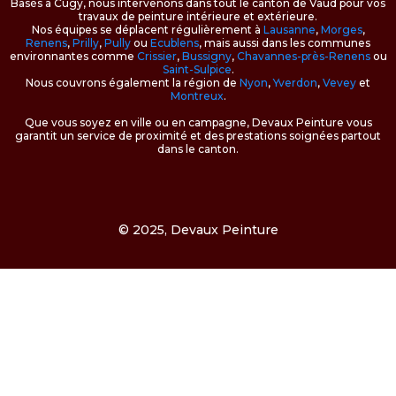
Basés à Cugy, nous intervenons dans tout le canton de Vaud pour vos
travaux de peinture intérieure et extérieure.
Nos équipes se déplacent régulièrement à
Lausanne
,
Morges
,
Renens
,
Prilly
,
Pully
ou
Ecublens
, mais aussi dans les communes
environnantes comme
Crissier
,
Bussigny
,
Chavannes-près-Renens
ou
Saint-Sulpice
.
Nous couvrons également la région de
Nyon
,
Yverdon
,
Vevey
et
Montreux
.
Que vous soyez en ville ou en campagne, Devaux Peinture vous
garantit un service de proximité et des prestations soignées partout
dans le canton.
© 2025, Devaux Peinture