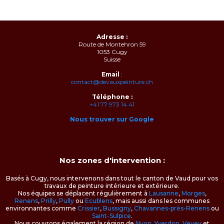
Adresse :
Route de Montehron 59
1053 Cugy
Suisse
Email
:
contact@devauxpeinture.ch
Téléphone :
+41 77 973 14 41
Nous trouver sur Google
Nos zones d'intervention :
Basés à Cugy, nous intervenons dans tout le canton de Vaud pour vos
travaux de peinture intérieure et extérieure.
Nos équipes se déplacent régulièrement à
Lausanne
,
Morges
,
Renens
,
Prilly
,
Pully
ou
Ecublens
, mais aussi dans les communes
environnantes comme
Crissier
,
Bussigny
,
Chavannes-près-Renens
ou
Saint-Sulpice
.
Nous couvrons également la région de
Nyon
,
Yverdon
,
Vevey
et