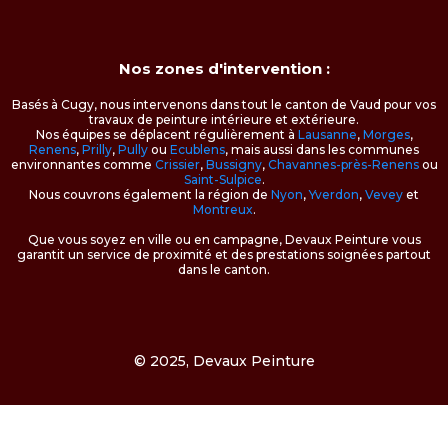
Nos zones d'intervention :
Basés à Cugy, nous intervenons dans tout le canton de Vaud pour vos
travaux de peinture intérieure et extérieure.
Nos équipes se déplacent régulièrement à
Lausanne
,
Morges
,
Renens
,
Prilly
,
Pully
ou
Ecublens
, mais aussi dans les communes
environnantes comme
Crissier
,
Bussigny
,
Chavannes-près-Renens
ou
Saint-Sulpice
.
Nous couvrons également la région de
Nyon
,
Yverdon
,
Vevey
et
Montreux
.
Que vous soyez en ville ou en campagne, Devaux Peinture vous
garantit un service de proximité et des prestations soignées partout
dans le canton.
© 2025, Devaux Peinture