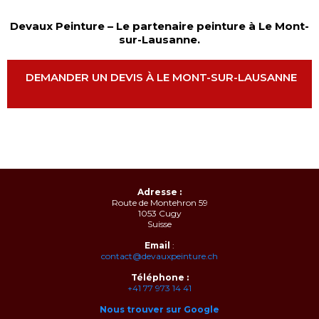
Devaux Peinture – Le partenaire peinture à Le Mont-
sur-Lausanne.
DEMANDER UN DEVIS À LE MONT-SUR-LAUSANNE
Adresse :
Route de Montehron 59
1053 Cugy
Suisse
Email
:
contact@devauxpeinture.ch
Téléphone :
+41 77 973 14 41
Nous trouver sur Google