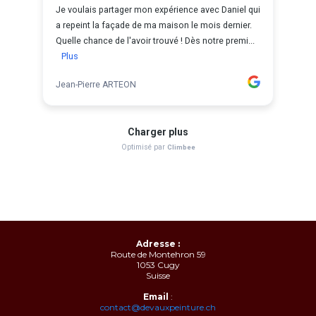
Adresse :
Route de Montehron 59
1053 Cugy
Suisse
Email
:
contact@devauxpeinture.ch