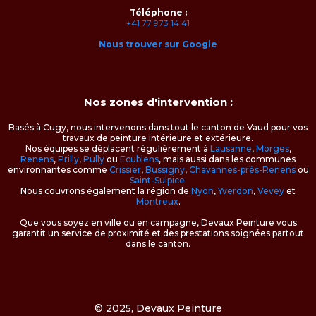
Téléphone :
+41 77 973 14 41
Nous trouver sur Google
Nos zones d'intervention :
Basés à Cugy, nous intervenons dans tout le canton de Vaud pour vos
travaux de peinture intérieure et extérieure.
Nos équipes se déplacent régulièrement à
Lausanne
,
Morges
,
Renens
,
Prilly
,
Pully
ou
Ecublens
, mais aussi dans les communes
environnantes comme
Crissier
,
Bussigny
,
Chavannes-près-Renens
ou
Saint-Sulpice
.
Nous couvrons également la région de
Nyon
,
Yverdon
,
Vevey
et
Montreux
.
Que vous soyez en ville ou en campagne, Devaux Peinture vous
garantit un service de proximité et des prestations soignées partout
dans le canton.
© 2025, Devaux Peinture