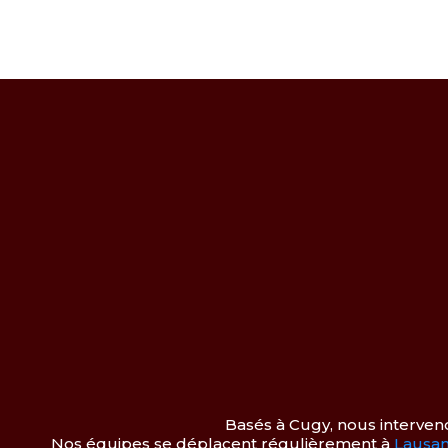
Basés à Cugy, nous interveno
Nos équipes se déplacent régulièrement à
Lausa