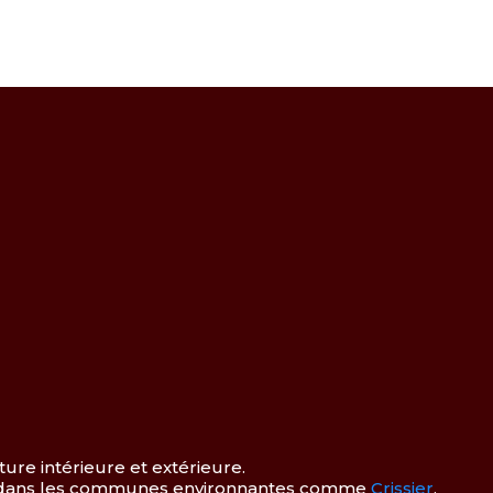
ure intérieure et extérieure.
i dans les communes environnantes comme
Crissier
,