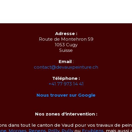
Adresse :
Route de Montehron 59
1053 Cugy
Suisse
Email
:
contact@devauxpeinture.ch
Téléphone :
+41 77 973 14 41
Nous trouver sur Google
Nos zones d'intervention :
ns dans tout le canton de Vaud pour vos travaux de peint
nne
,
Morges
,
Renens
,
Prilly
,
Pully
ou
Ecublens
, mais auss